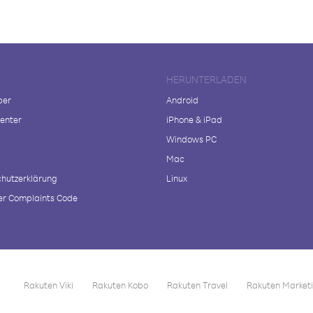
HERUNTERLADEN
ber
Android
enter
iPhone & iPad
Windows PC
Mac
hutzerklärung
Linux
r Complaints Code
Rakuten Viki
Rakuten Kobo
Rakuten Travel
Rakuten Market