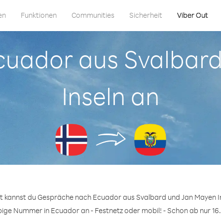
en
Funktionen
Communities
Sicherheit
Viber Out
 Ecuador aus Svalbar
Inseln an
ut kannst du Gespräche nach Ecuador aus Svalbard und Jan Mayen In
ebige Nummer in Ecuador an - Festnetz oder mobil! - Schon ab nur 16.