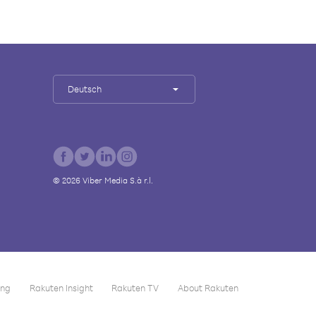
Deutsch
©
2026
Viber Media S.à r.l.
ing
Rakuten Insight
Rakuten TV
About Rakuten