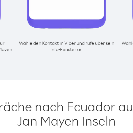
ur
Wähle den Kontakt in Viber und rufe über sein
Wähle
 Mayen
Info-Fenster an
präche nach Ecuador au
Jan Mayen Inseln