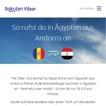
Anmelden
Togg
navig
So rufst du in Ägypten aus
Andorra an
Mit Viber Out kannst du Gespräche nach Ägypten aus
Andorra führen.
Rufe eine beliebige Nummer in Ägypten
an - Festnetz oder mobil! - Schon ab nur 16.4 ¢ pro
Minute.
Kaufe Guthabenpakete oder einen Tarif, um die besten