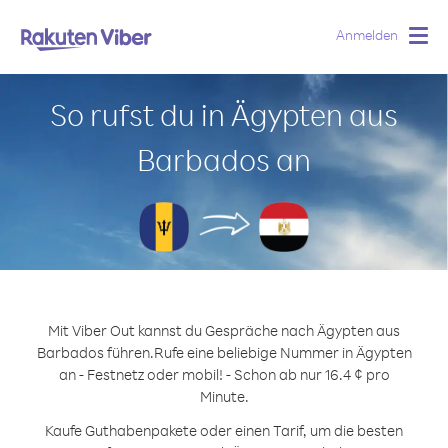
Anmelden
Togg
navig
So rufst du in Ägypten aus
Barbados an
Mit Viber Out kannst du Gespräche nach Ägypten aus
Barbados führen.
Rufe eine beliebige Nummer in Ägypten
an - Festnetz oder mobil! - Schon ab nur 16.4 ¢ pro
Minute.
Kaufe Guthabenpakete oder einen Tarif, um die besten