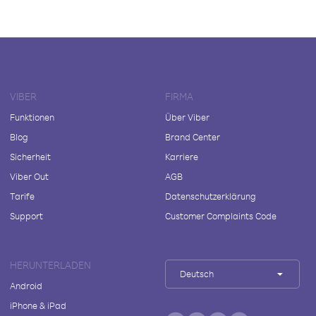
VIBER
FIRMA
Funktionen
Über Viber
Blog
Brand Center
Sicherheit
Karriere
Viber Out
AGB
Tarife
Datenschutzerklärung
Support
Customer Complaints Code
HERUNTERLADEN
Deutsch
Android
iPhone & iPad