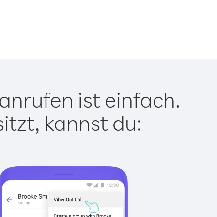
nrufen ist einfach.
tzt, kannst du: