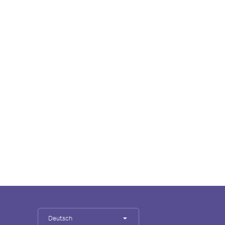
Deutsch