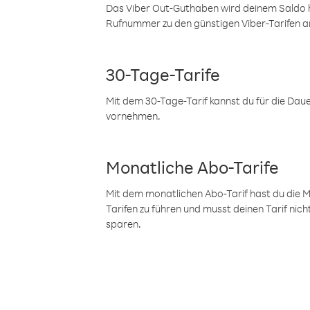
Das Viber Out-Guthaben wird deinem Saldo h
Rufnummer zu den günstigen Viber-Tarifen a
30-Tage-Tarife
Mit dem 30-Tage-Tarif kannst du für die Dau
vornehmen.
Monatliche Abo-Tarife
Mit dem monatlichen Abo-Tarif hast du die M
Tarifen zu führen und musst deinen Tarif nic
sparen.