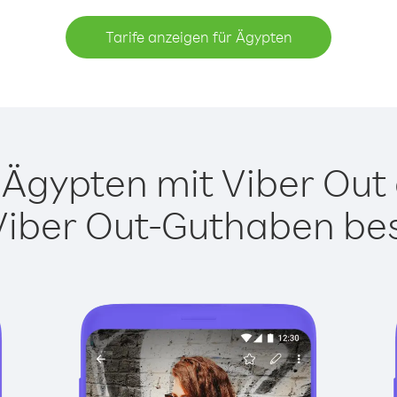
Tarife anzeigen für Ägypten
Ägypten mit Viber Out a
Viber Out-Guthaben besi