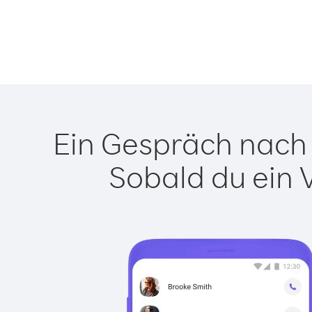
Ein Gespräch nach 
Sobald du ein 