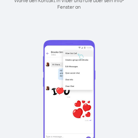
Wähle den Kontakt in Viber und rufe über sein Info-
Fenster an