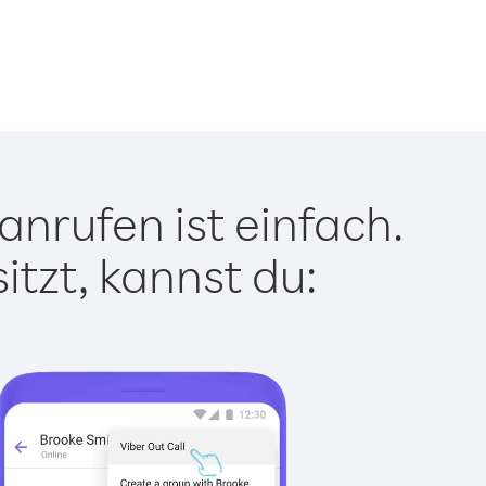
nrufen ist einfach.
tzt, kannst du: