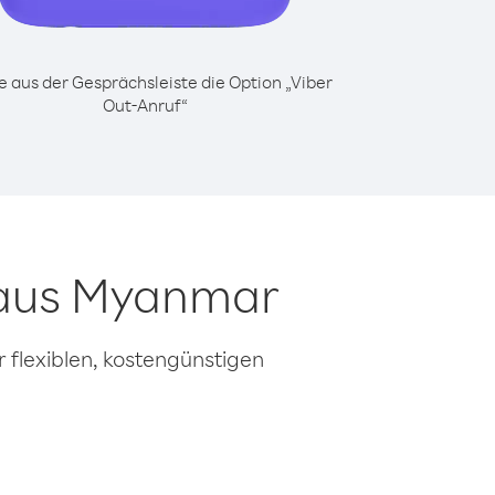
 aus der Gesprächsleiste die Option „Viber
Out-Anruf“
 aus Myanmar
 flexiblen, kostengünstigen