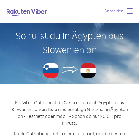
Anmelden
Togg
navig
So rufst du in Ägypten aus
Slowenien an
Mit Viber Out kannst du Gespräche nach Ägypten aus
Slowenien führen.
Rufe eine beliebige Nummer in Ägypten
an - Festnetz oder mobil! - Schon ab nur 20.0 ¢ pro
Minute.
Kaufe Guthabenpakete oder einen Tarif, um die besten