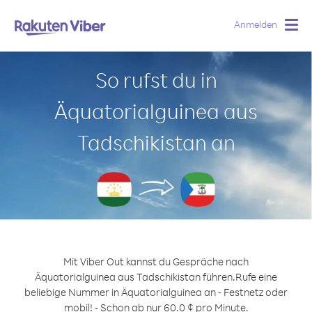
Anmelden
Togg
navig
So rufst du in
Äquatorialguinea aus
Tadschikistan an
Mit Viber Out kannst du Gespräche nach
Äquatorialguinea aus Tadschikistan führen.
Rufe eine
beliebige Nummer in Äquatorialguinea an - Festnetz oder
mobil! - Schon ab nur 60.0 ¢ pro Minute.