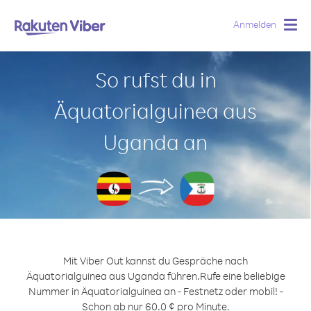
Anmelden
Togg
navig
So rufst du in
Äquatorialguinea aus
Uganda an
Mit Viber Out kannst du Gespräche nach
Äquatorialguinea aus Uganda führen.
Rufe eine beliebige
Nummer in Äquatorialguinea an - Festnetz oder mobil! -
Schon ab nur 60.0 ¢ pro Minute.