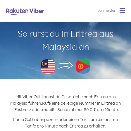
Anmelden
Togg
navig
So rufst du in Eritrea aus
Malaysia an
Mit Viber Out kannst du Gespräche nach Eritrea aus
Malaysia führen.
Rufe eine beliebige Nummer in Eritrea an
- Festnetz oder mobil! - Schon ab nur 39.0 ¢ pro Minute.
Kaufe Guthabenpakete oder einen Tarif, um die besten
Tarife pro Minute nach Eritrea zu erhalten.