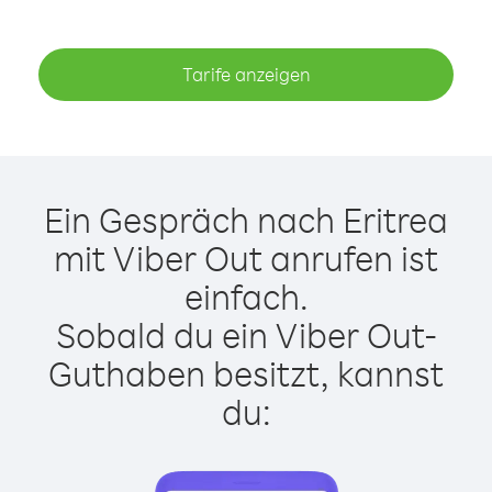
Tarife anzeigen
Ein Gespräch nach Eritrea
mit Viber Out anrufen ist
einfach.
Sobald du ein Viber Out-
Guthaben besitzt, kannst
du: