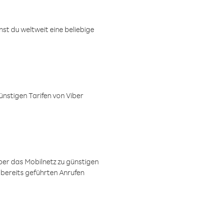
t du weltweit eine beliebige
ünstigen Tarifen von Viber
ber das Mobilnetz zu günstigen
 bereits geführten Anrufen