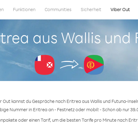
en
Funktionen
Communities
Sicherheit
Viber Out
ritrea aus Wallis und
r Out kannst du Gespräche nach Eritrea aus Wallis und Futuna-Insel
ebige Nummer in Eritrea an - Festnetz oder mobil! - Schon ab nur 39.
pakete oder einen Tarif, um die besten Tarife pro Minute nach Eritr