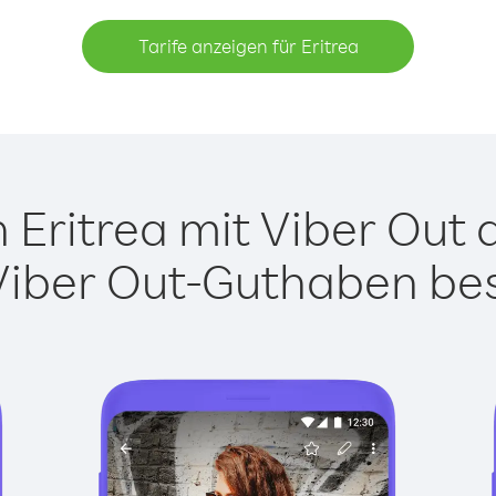
Tarife anzeigen für Eritrea
Eritrea mit Viber Out a
Viber Out-Guthaben besi