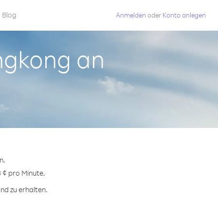
Blog
Anmelden
oder
Konto anlegen
ongkong an
n.
3 ¢ pro Minute.
nd zu erhalten.