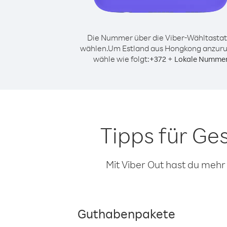
Die Nummer über die Viber-Wähltastat
wählen.
Um Estland aus Hongkong anzuru
wähle wie folgt:
+
+
372
Lokale Numme
Tipps für G
Mit Viber Out hast du mehr
Guthabenpakete