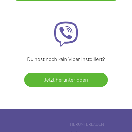
Du hast noch kein Viber installiert?
Jetzt herunterladen
HERUNTERLADEN