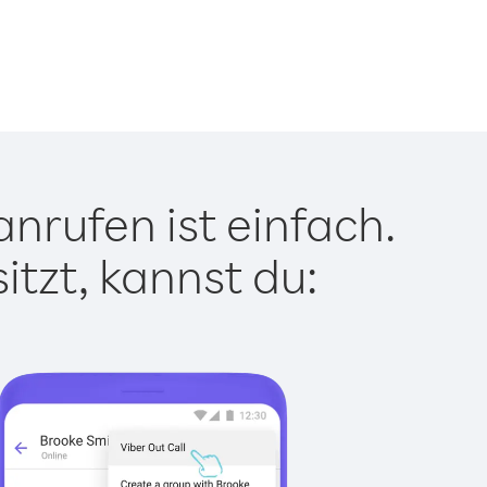
nrufen ist einfach.
tzt, kannst du: