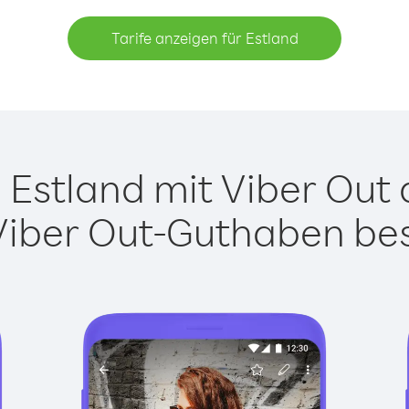
Tarife anzeigen für Estland
Estland mit Viber Out a
Viber Out-Guthaben besi