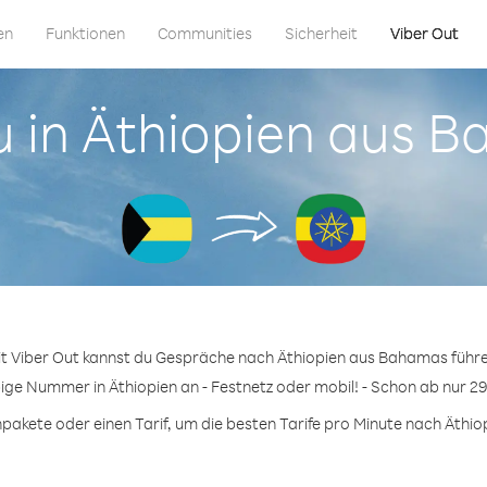
en
Funktionen
Communities
Sicherheit
Viber Out
du in Äthiopien aus 
t Viber Out kannst du Gespräche nach Äthiopien aus Bahamas führe
bige Nummer in Äthiopien an - Festnetz oder mobil! - Schon ab nur 29
akete oder einen Tarif, um die besten Tarife pro Minute nach Äthiop