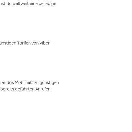
t du weltweit eine beliebige
ünstigen Tarifen von Viber
ber das Mobilnetz zu günstigen
 bereits geführten Anrufen