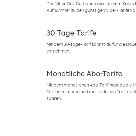
Das Viber Out-Guthaben wird deinem Saldo h
Rufnummer zu den günstigen Viber-Tarifen a
30-Tage-Tarife
Mit dem 30-Tage-Tarif kannst du für die Dau
vornehmen.
Monatliche Abo-Tarife
Mit dem monatlichen Abo-Tarif hast du die M
Tarifen zu führen und musst deinen Tarif nic
sparen.