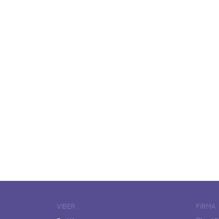
VIBER
FIRMA