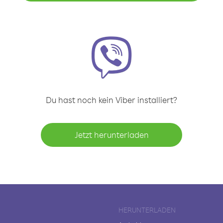
Du hast noch kein Viber installiert?
Jetzt herunterladen
HERUNTERLADEN