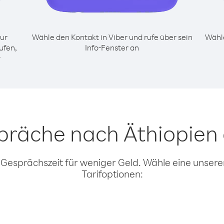
ur
Wähle den Kontakt in Viber und rufe über sein
Wähle
ufen,
Info-Fenster an
r
spräche nach Äthiopie
 Gesprächszeit für weniger Geld. Wähle eine unserer
Tarifoptionen: