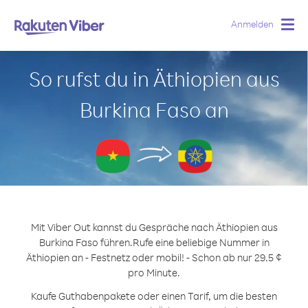
Anmelden
Togg
navig
So rufst du in Äthiopien aus
Burkina Faso an
Mit Viber Out kannst du Gespräche nach Äthiopien aus
Burkina Faso führen.
Rufe eine beliebige Nummer in
Äthiopien an - Festnetz oder mobil! - Schon ab nur 29.5 ¢
pro Minute.
Kaufe Guthabenpakete oder einen Tarif, um die besten