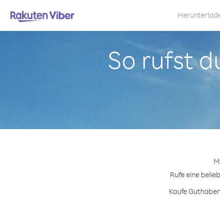
Herunterlad
So rufst d
M
Rufe eine belie
Kaufe Guthabenp