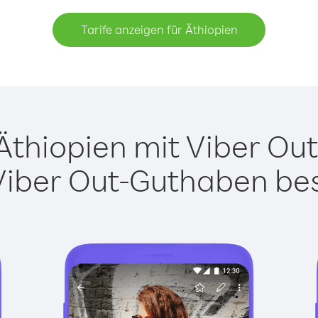
Tarife anzeigen für Äthiopien
thiopien mit Viber Out 
Viber Out-Guthaben besi