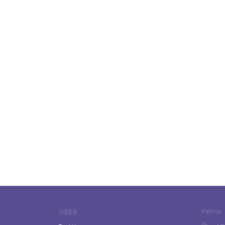
VIBER
FIRMA