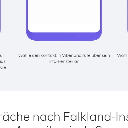
ur
Wähle den Kontakt in Viber und rufe über sein
Wähle
aus
Info-Fenster an
wie
räche nach Falkland-In