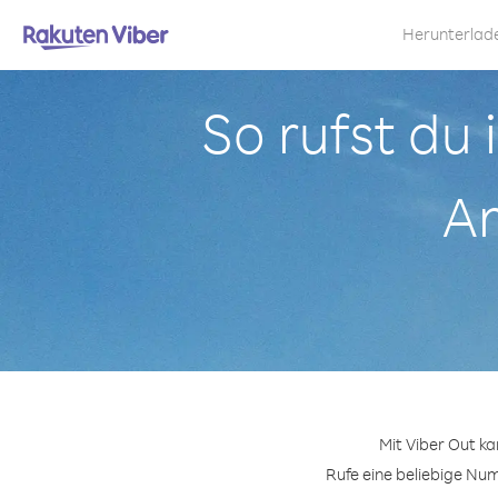
Herunterlad
So rufst du 
A
Mit Viber Out k
Rufe eine beliebige Num