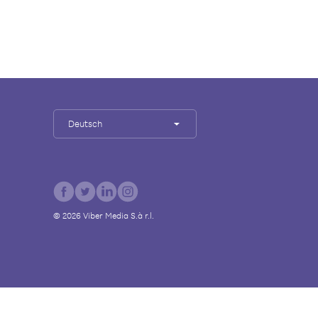
Deutsch
©
2026
Viber Media S.à r.l.