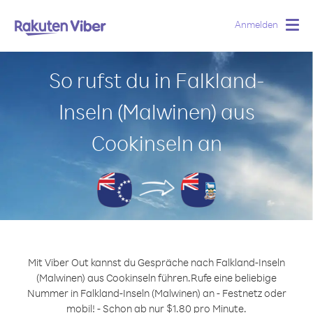
Anmelden
Togg
navig
So rufst du in Falkland-
Inseln (Malwinen) aus
Cookinseln an
Mit Viber Out kannst du Gespräche nach Falkland-Inseln
(Malwinen) aus Cookinseln führen.
Rufe eine beliebige
Nummer in Falkland-Inseln (Malwinen) an - Festnetz oder
mobil! - Schon ab nur $1.80 pro Minute.