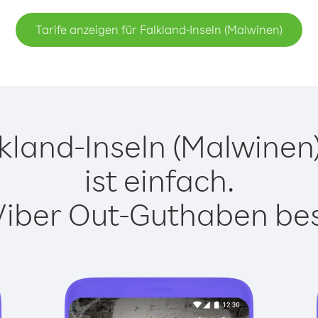
Tarife anzeigen für Falkland-Inseln (Malwinen)
kland-Inseln (Malwinen)
ist einfach.
Viber Out-Guthaben besi