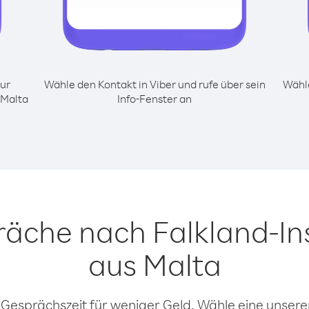
ur
Wähle den Kontakt in Viber und rufe über sein
Wähle
 Malta
Info-Fenster an
räche nach Falkland-In
aus Malta
 Gesprächszeit für weniger Geld. Wähle eine unserer