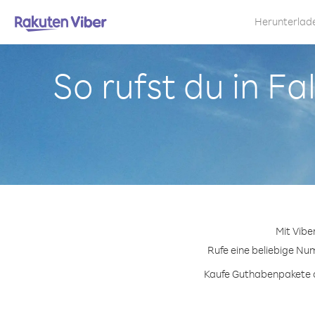
Herunterlad
So rufst du in F
Mit Vibe
Rufe eine beliebige Num
Kaufe Guthabenpakete od