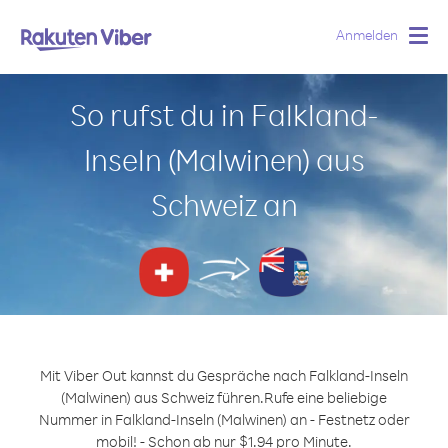
Anmelden
Togg
navig
So rufst du in Falkland-
Inseln (Malwinen) aus
Schweiz an
Mit Viber Out kannst du Gespräche nach Falkland-Inseln
(Malwinen) aus Schweiz führen.
Rufe eine beliebige
Nummer in Falkland-Inseln (Malwinen) an - Festnetz oder
mobil! - Schon ab nur $1.94 pro Minute.