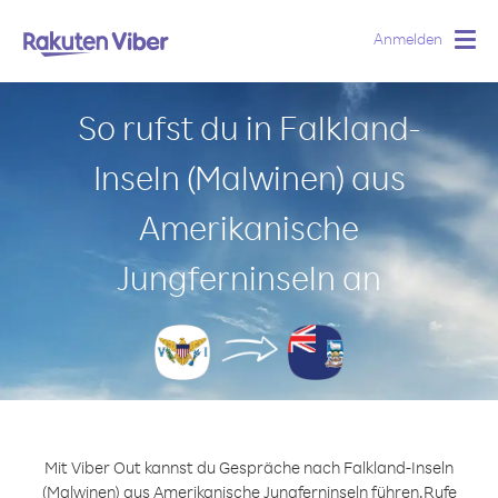
Anmelden
Togg
navig
So rufst du in Falkland-
Inseln (Malwinen) aus
Amerikanische
Jungferninseln an
Mit Viber Out kannst du Gespräche nach Falkland-Inseln
(Malwinen) aus Amerikanische Jungferninseln führen.
Rufe