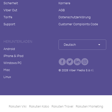
Sicherheit
Karriere
Viber Out
AGB
Tarife
Datenschutzerklärung
Support
Customer Complaints Code
HERUNTERLADEN
Deutsch
Android
iPhone & iPad
Windows PC
Mac
©
2026
Viber Media S.à r.l.
Linux
Rakuten Viki
Rakuten Kobo
Rakuten Travel
Rakuten Marketing