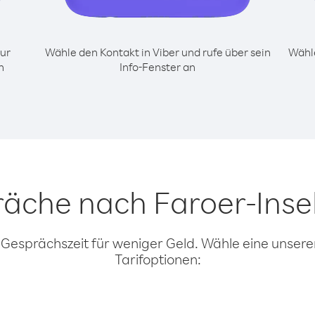
ur
Wähle den Kontakt in Viber und rufe über sein
Wähle
n
Info-Fenster an
räche nach Faroer-Inse
 Gesprächszeit für weniger Geld. Wähle eine unserer
Tarifoptionen: