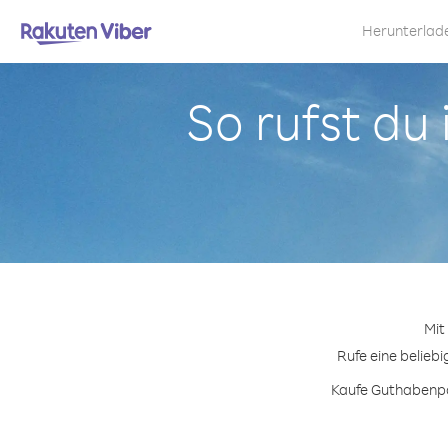
Herunterlad
So rufst du
Mit
Rufe eine belieb
Kaufe Guthabenpak