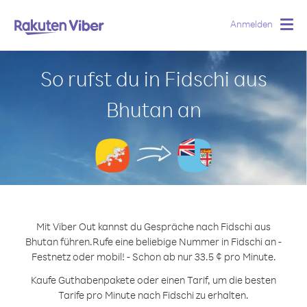
Anmelden
Togg
navig
So rufst du in Fidschi aus
Bhutan an
Mit Viber Out kannst du Gespräche nach Fidschi aus
Bhutan führen.
Rufe eine beliebige Nummer in Fidschi an -
Festnetz oder mobil! - Schon ab nur 33.5 ¢ pro Minute.
Kaufe Guthabenpakete oder einen Tarif, um die besten
Tarife pro Minute nach Fidschi zu erhalten.