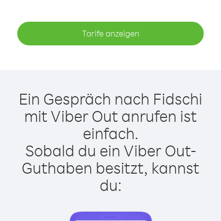
Tarife anzeigen
Ein Gespräch nach Fidschi
mit Viber Out anrufen ist
einfach.
Sobald du ein Viber Out-
Guthaben besitzt, kannst
du: