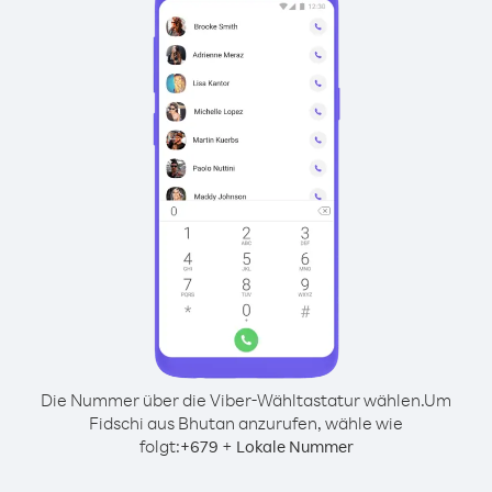
Die Nummer über die Viber-Wähltastatur wählen.
Um
Fidschi aus Bhutan anzurufen, wähle wie
folgt:
+
+
679
Lokale Nummer