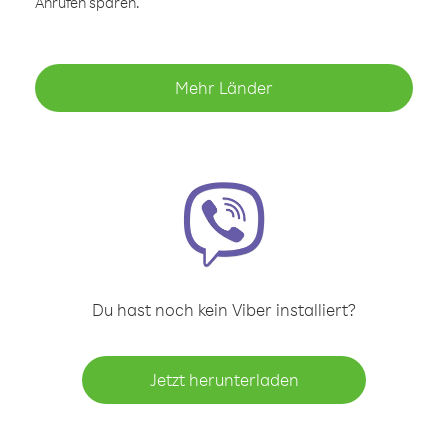
Anrufen sparen.
Mehr Länder
Du hast noch kein Viber installiert?
Jetzt herunterladen