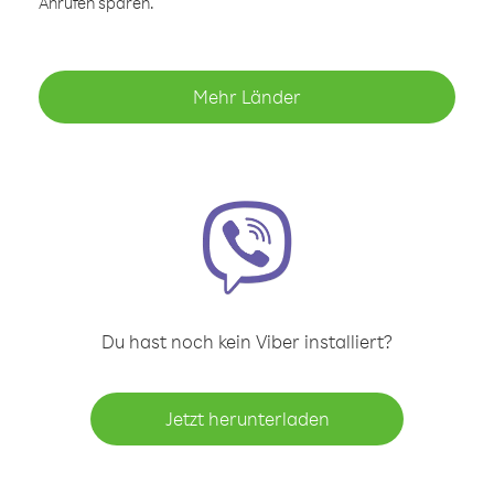
Anrufen sparen.
Mehr Länder
Du hast noch kein Viber installiert?
Jetzt herunterladen