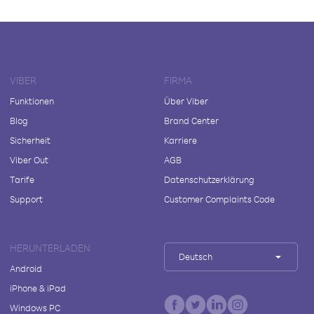
VIBER
FIRMA
Funktionen
Über Viber
Blog
Brand Center
Sicherheit
Karriere
Viber Out
AGB
Tarife
Datenschutzerklärung
Support
Customer Complaints Code
HERUNTERLADEN
Deutsch
Android
iPhone & iPad
Windows PC