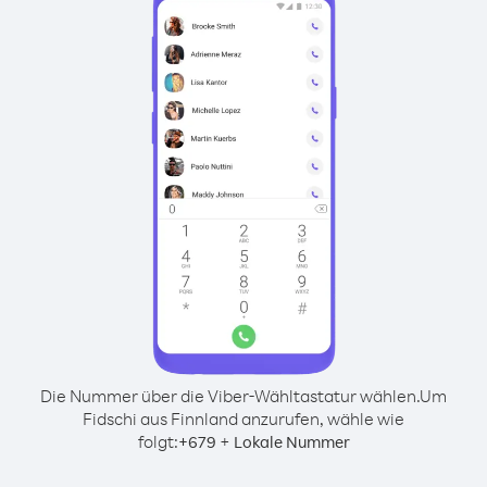
Die Nummer über die Viber-Wähltastatur wählen.
Um
Fidschi aus Finnland anzurufen, wähle wie
folgt:
+
+
679
Lokale Nummer