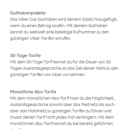
Guthabenpakete
Das Viber Out-Guthaben wird deinem Saldo hinzugefügt,
wenn du einen Betrag kaufen. Mit deinem Guthaben
kannst du weltweit eine beliebige Rufnummer zu den
günstigen Viber-Tarifen anrufen.
30-Tage-Tarife
Mit dem 30-Tage-Tarif kannst du für die Dauer von 30
Tagen Auslandsgespräche an das Ziel deiner Wahl zu den
günstigen Tarifen von Viber vornehmen.
Monatliche Abo-Tarife
Mit dem monatlichen Abo-Tarif hast du die Möglichkeit,
Auslandsgespräche sowohl über das Festnetz als auch
über das Mobilnetz zu günstigen Tarifen zu führen und
musst deinen Tarif nicht jedes mal verlängern. Mit dem
monatlichen Abo-Tarif kannst du bei bereits geführten