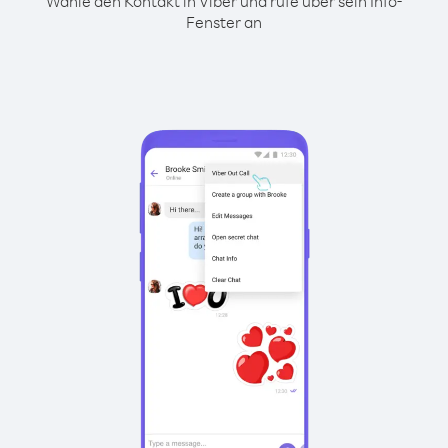
Wähle den Kontakt in Viber und rufe über sein Info-
Fenster an