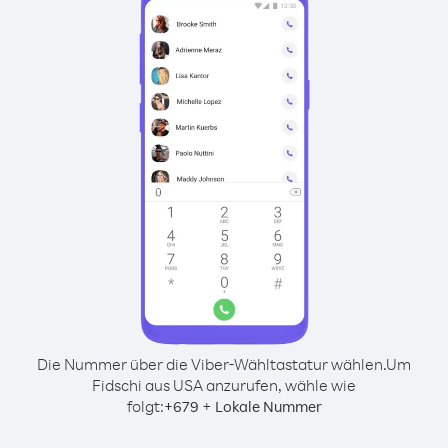
Die Nummer über die Viber-Wähltastatur wählen.
Um
Fidschi aus USA anzurufen, wähle wie
folgt:
+
+
679
Lokale Nummer