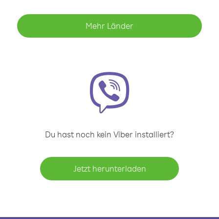
Mehr Länder
Du hast noch kein Viber installiert?
Jetzt herunterladen