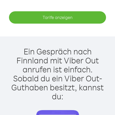
Tarife anzeigen
Ein Gespräch nach
Finnland mit Viber Out
anrufen ist einfach.
Sobald du ein Viber Out-
Guthaben besitzt, kannst
du: