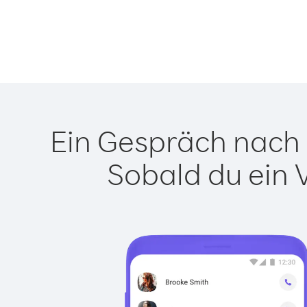
Ein Gespräch nach F
Sobald du ein 