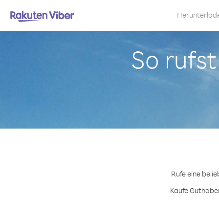
Herunterlad
So rufst
Rufe eine beli
Kaufe Guthabenp