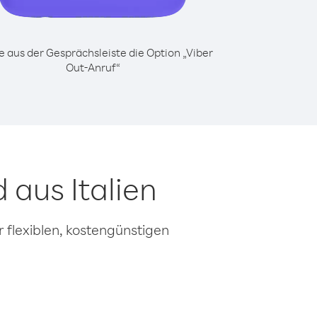
 aus der Gesprächsleiste die Option „Viber
Out-Anruf“
 aus Italien
 flexiblen, kostengünstigen