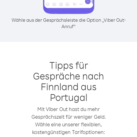
Wähle aus der Gesprächsleiste die Option „Viber Out-
Anruf“
Tipps für
Gespräche nach
Finnland aus
Portugal
Mit Viber Out hast du mehr
Gesprächszeit für weniger Geld.
Wähle eine unserer flexiblen,
kostengünstigen Tarifoptionen: