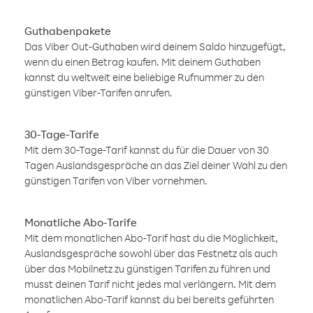
Guthabenpakete
Das Viber Out-Guthaben wird deinem Saldo hinzugefügt,
wenn du einen Betrag kaufen. Mit deinem Guthaben
kannst du weltweit eine beliebige Rufnummer zu den
günstigen Viber-Tarifen anrufen.
30-Tage-Tarife
Mit dem 30-Tage-Tarif kannst du für die Dauer von 30
Tagen Auslandsgespräche an das Ziel deiner Wahl zu den
günstigen Tarifen von Viber vornehmen.
Monatliche Abo-Tarife
Mit dem monatlichen Abo-Tarif hast du die Möglichkeit,
Auslandsgespräche sowohl über das Festnetz als auch
über das Mobilnetz zu günstigen Tarifen zu führen und
musst deinen Tarif nicht jedes mal verlängern. Mit dem
monatlichen Abo-Tarif kannst du bei bereits geführten