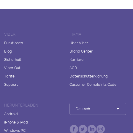
VIBER
FIRMA
Funktionen
Über Viber
Blog
Brand Center
Sicherheit
Karriere
Viber Out
AGB
Tarife
Datenschutzerklärung
Support
Customer Complaints Code
HERUNTERLADEN
Deutsch
Android
iPhone & iPad
Windows PC