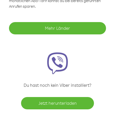
monatlichen Abo-Tarif kannst du bei bereits geführten
Anrufen sparen.
Mehr Länder
Du hast noch kein Viber installiert?
Jetzt herunterladen