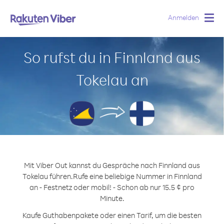
Anmelden
Togg
navig
So rufst du in Finnland aus
Tokelau an
Mit Viber Out kannst du Gespräche nach Finnland aus
Tokelau führen.
Rufe eine beliebige Nummer in Finnland
an - Festnetz oder mobil! - Schon ab nur 15.5 ¢ pro
Minute.
Kaufe Guthabenpakete oder einen Tarif, um die besten