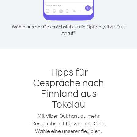
Wähle aus der Gesprächsleiste die Option „Viber Out-
Anruf“
Tipps für
Gespräche nach
Finnland aus
Tokelau
Mit Viber Out hast du mehr
Gesprächszeit für weniger Geld.
Wähle eine unserer flexiblen,