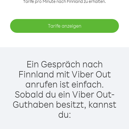
Tarife pro Minute nach Finnland zu erhalten.
Tarife anzeigen
Ein Gespräch nach
Finnland mit Viber Out
anrufen ist einfach.
Sobald du ein Viber Out-
Guthaben besitzt, kannst
du: