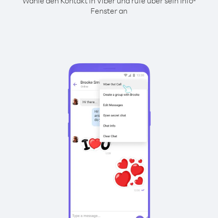
Wähle den Kontakt in Viber und rufe über sein Info-
Fenster an