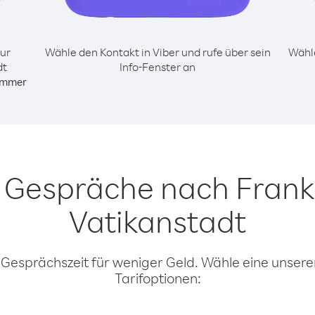
ur
Wähle den Kontakt in Viber und rufe über sein
Wähle
dt
Info-Fenster an
ummer
r Gespräche nach Frank
Vatikanstadt
 Gesprächszeit für weniger Geld. Wähle eine unserer
Tarifoptionen: