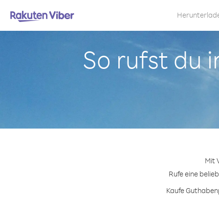
Herunterlad
So rufst du 
Mit 
Rufe eine belie
Kaufe Guthabenpa