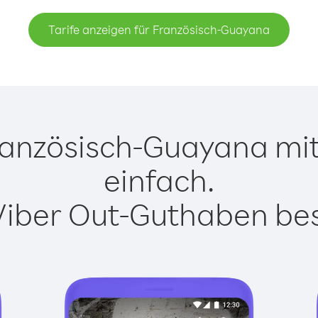
Tarife anzeigen für Französisch-Guayana
anzösisch-Guayana mit 
einfach.
Viber Out-Guthaben besi