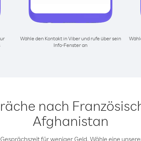
ur
Wähle den Kontakt in Viber und rufe über sein
Wähle
s
Info-Fenster an
präche nach Französis
Afghanistan
 Gesprächszeit für weniger Geld. Wähle eine unserer