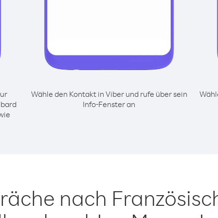
ur
Wähle den Kontakt in Viber und rufe über sein
Wähle
lbard
Info-Fenster an
wie
präche nach Französis