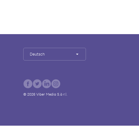
Deutsch
©
2026
Viber Media S.à r.l.