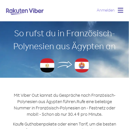
Anmelden
Togg
navig
So rufst du in Französisch-
Polynesien aus Ägypten an
Mit Viber Out kannst du Gespräche nach Französisch-
Polynesien aus Ägypten führen.
Rufe eine beliebige
Nummer in Französisch-Polynesien an - Festnetz oder
mobil! - Schon ab nur 30.4 ¢ pro Minute.
Kaufe Guthabenpakete oder einen Tarif, um die besten