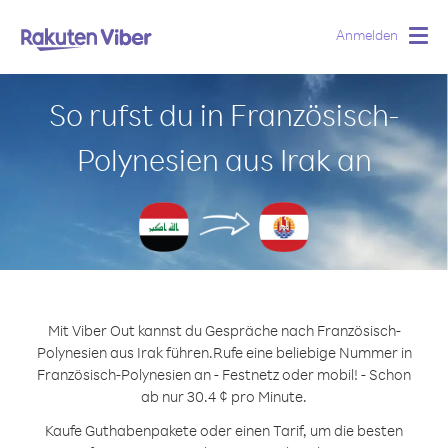
Anmelden
Togg
navig
So rufst du in Französisch-
Polynesien aus Irak an
Mit Viber Out kannst du Gespräche nach Französisch-
Polynesien aus Irak führen.
Rufe eine beliebige Nummer in
Französisch-Polynesien an - Festnetz oder mobil! - Schon
ab nur 30.4 ¢ pro Minute.
Kaufe Guthabenpakete oder einen Tarif, um die besten