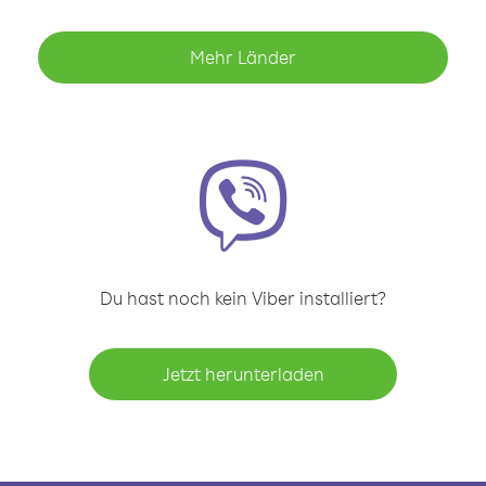
Mehr Länder
Du hast noch kein Viber installiert?
Jetzt herunterladen