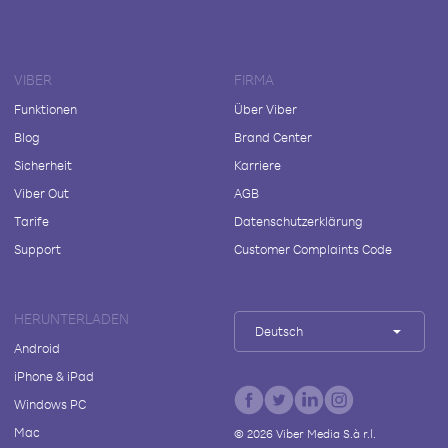
VIBER
FIRMA
Funktionen
Über Viber
Blog
Brand Center
Sicherheit
Karriere
Viber Out
AGB
Tarife
Datenschutzerklärung
Support
Customer Complaints Code
HERUNTERLADEN
Deutsch
Android
iPhone & iPad
Windows PC
Mac
©
2026
Viber Media S.à r.l.