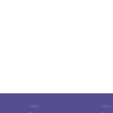
VIBER
FIRMA