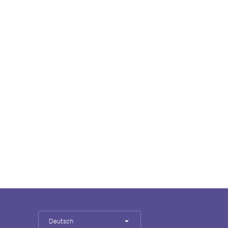
Deutsch