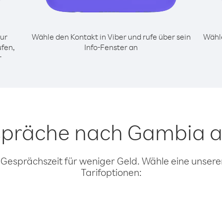
ur
Wähle den Kontakt in Viber und rufe über sein
Wähle
fen,
Info-Fenster an
r
espräche nach Gambia a
 Gesprächszeit für weniger Geld. Wähle eine unserer
Tarifoptionen: