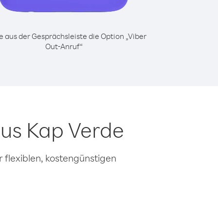
 aus der Gesprächsleiste die Option „Viber
Out-Anruf“
us Kap Verde
 flexiblen, kostengünstigen