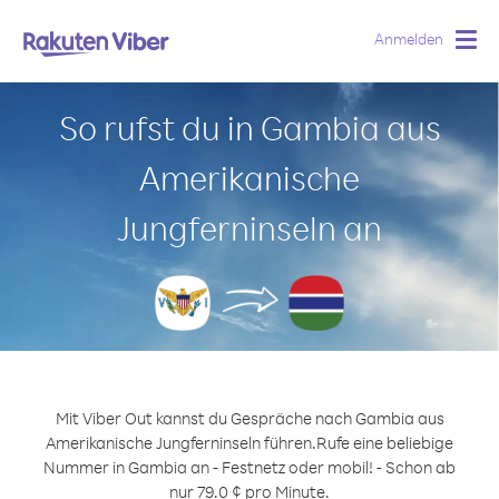
Anmelden
Togg
navig
So rufst du in Gambia aus
Amerikanische
Jungferninseln an
Mit Viber Out kannst du Gespräche nach Gambia aus
Amerikanische Jungferninseln führen.
Rufe eine beliebige
Nummer in Gambia an - Festnetz oder mobil! - Schon ab
nur 79.0 ¢ pro Minute.