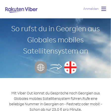
Anmelden
Togg
navig
So rufst du in Georgien aus
Globales mobiles
Satellitensystem an
Mit Viber Out kannst du Gespräche nach Georgien aus
Globales mobiles Satellitensystem führen.
Rufe eine
beliebige Nummer in Georgien an - Festnetz oder mobil! -
Schon ab nur 23.0 ¢ pro Minute.