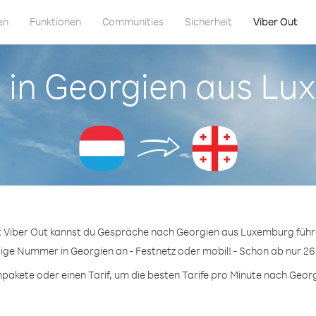
en
Funktionen
Communities
Sicherheit
Viber Out
u in Georgien aus L
t Viber Out kannst du Gespräche nach Georgien aus Luxemburg führ
bige Nummer in Georgien an - Festnetz oder mobil! - Schon ab nur 26
akete oder einen Tarif, um die besten Tarife pro Minute nach Georg