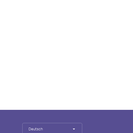
Deutsch