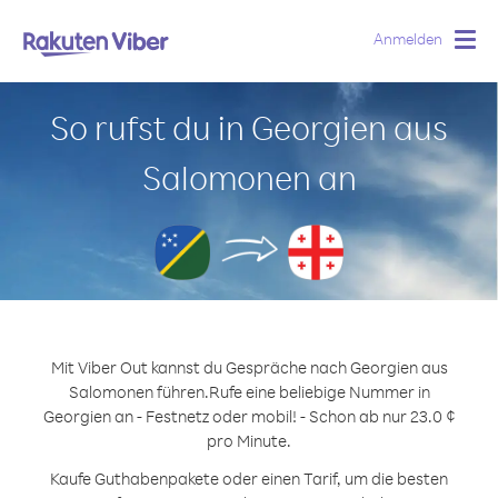
Anmelden
Togg
navig
So rufst du in Georgien aus
Salomonen an
Mit Viber Out kannst du Gespräche nach Georgien aus
Salomonen führen.
Rufe eine beliebige Nummer in
Georgien an - Festnetz oder mobil! - Schon ab nur 23.0 ¢
pro Minute.
Kaufe Guthabenpakete oder einen Tarif, um die besten