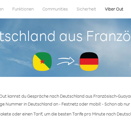
en
Funktionen
Communities
Sicherheit
Viber Out
eutschland aus Franz
 Out kannst du Gespräche nach Deutschland aus Französisch-Guaya
ige Nummer in Deutschland an - Festnetz oder mobil! - Schon ab nur 
kete oder einen Tarif, um die besten Tarife pro Minute nach Deutsch