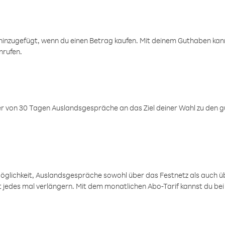
inzugefügt, wenn du einen Betrag kaufen. Mit deinem Guthaben kanns
nrufen.
er von 30 Tagen Auslandsgespräche an das Ziel deiner Wahl zu den g
öglichkeit, Auslandsgespräche sowohl über das Festnetz als auch ü
ht jedes mal verlängern. Mit dem monatlichen Abo-Tarif kannst du bei