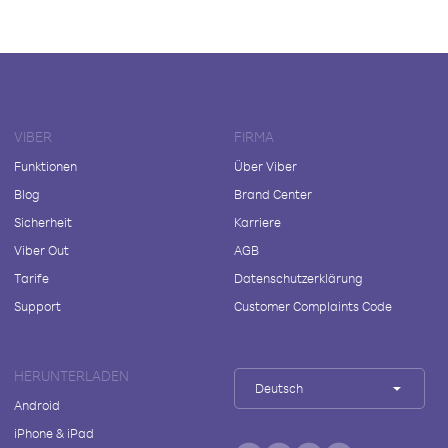
VIBER
FIRMA
Funktionen
Über Viber
Blog
Brand Center
Sicherheit
Karriere
Viber Out
AGB
Tarife
Datenschutzerklärung
Support
Customer Complaints Code
HERUNTERLADEN
Deutsch
Android
iPhone & iPad