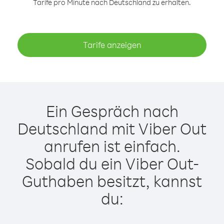
Tarife pro Minute nach Deutschland zu erhalten.
Tarife anzeigen
Ein Gespräch nach
Deutschland mit Viber Out
anrufen ist einfach.
Sobald du ein Viber Out-
Guthaben besitzt, kannst
du: