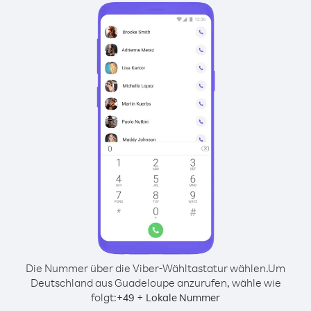
Die Nummer über die Viber-Wähltastatur wählen.
Um
Deutschland aus Guadeloupe anzurufen, wähle wie
folgt:
+
+
49
Lokale Nummer