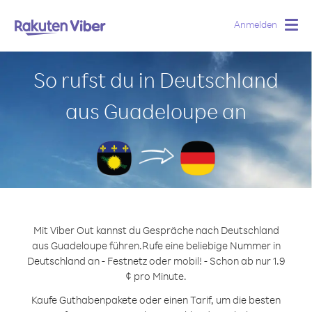
Anmelden
Togg
navig
So rufst du in Deutschland
aus Guadeloupe an
Mit Viber Out kannst du Gespräche nach Deutschland
aus Guadeloupe führen.
Rufe eine beliebige Nummer in
Deutschland an - Festnetz oder mobil! - Schon ab nur 1.9
¢ pro Minute.
Kaufe Guthabenpakete oder einen Tarif, um die besten