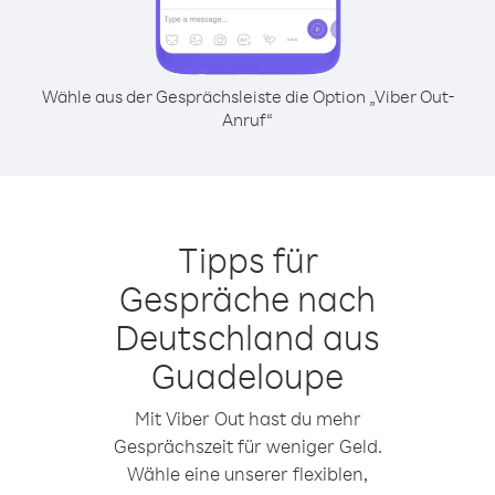
Wähle aus der Gesprächsleiste die Option „Viber Out-
Anruf“
Tipps für
Gespräche nach
Deutschland aus
Guadeloupe
Mit Viber Out hast du mehr
Gesprächszeit für weniger Geld.
Wähle eine unserer flexiblen,