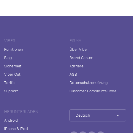
VIBER
FIRMA
Funktionen
Über Viber
Blog
Brand Center
Sicherheit
Karriere
Viber Out
AGB
Tarife
Datenschutzerklärung
Support
Customer Complaints Code
HERUNTERLADEN
Deutsch
Android
iPhone & iPad