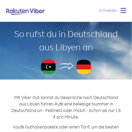
Anmelden
Togg
navig
So rufst du in Deutschland
aus Libyen an
Mit Viber Out kannst du Gespräche nach Deutschland
aus Libyen führen.
Rufe eine beliebige Nummer in
Deutschland an - Festnetz oder mobil! - Schon ab nur 1.9
¢ pro Minute.
Kaufe Guthabenpakete oder einen Tarif, um die besten