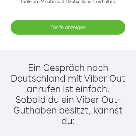
Tarife pro Minute nach Deutschland zu erhalten.
Tarife anzeigen
Ein Gespräch nach
Deutschland mit Viber Out
anrufen ist einfach.
Sobald du ein Viber Out-
Guthaben besitzt, kannst
du: