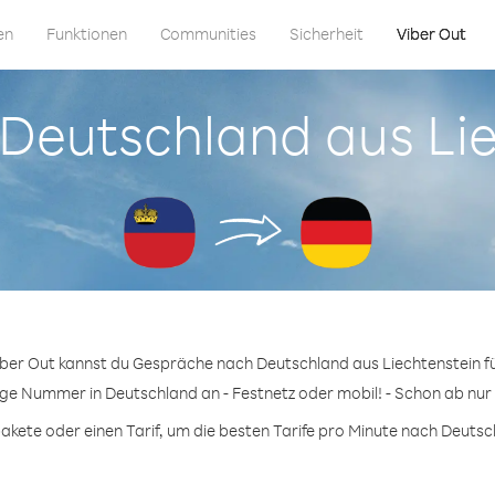
en
Funktionen
Communities
Sicherheit
Viber Out
n Deutschland aus Li
iber Out kannst du Gespräche nach Deutschland aus Liechtenstein f
ige Nummer in Deutschland an - Festnetz oder mobil! - Schon ab nur 
kete oder einen Tarif, um die besten Tarife pro Minute nach Deutsch