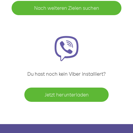
Nach weiteren Zielen suchen
Du hast noch kein Viber installiert?
Jetzt herunterladen