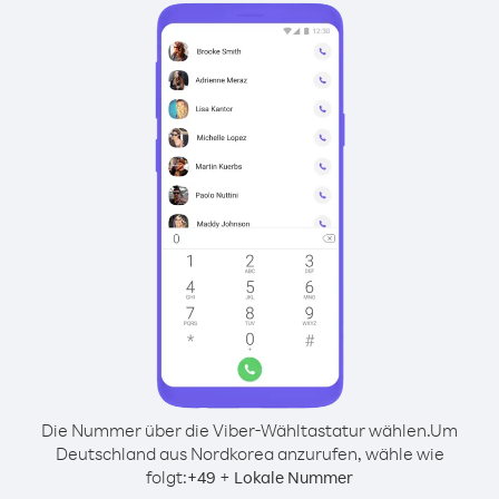
Die Nummer über die Viber-Wähltastatur wählen.
Um
Deutschland aus Nordkorea anzurufen, wähle wie
folgt:
+
+
49
Lokale Nummer