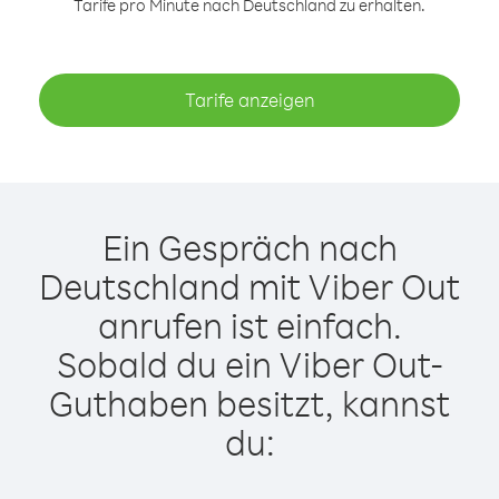
Tarife pro Minute nach Deutschland zu erhalten.
Tarife anzeigen
Ein Gespräch nach
Deutschland mit Viber Out
anrufen ist einfach.
Sobald du ein Viber Out-
Guthaben besitzt, kannst
du: