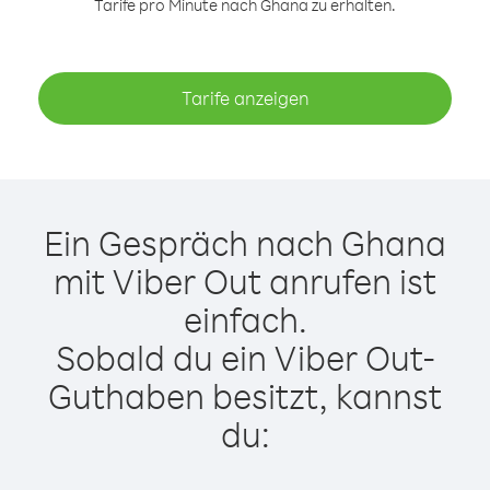
Tarife pro Minute nach Ghana zu erhalten.
Tarife anzeigen
Ein Gespräch nach Ghana
mit Viber Out anrufen ist
einfach.
Sobald du ein Viber Out-
Guthaben besitzt, kannst
du: