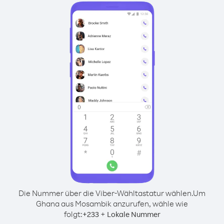
Die Nummer über die Viber-Wähltastatur wählen.
Um
Ghana aus Mosambik anzurufen, wähle wie
folgt:
+
+
233
Lokale Nummer