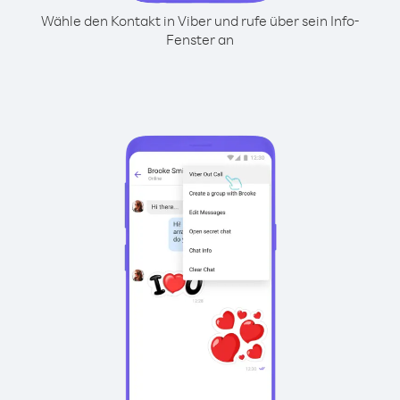
Wähle den Kontakt in Viber und rufe über sein Info-
Fenster an