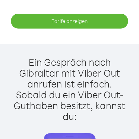
Tarife anzeigen
Ein Gespräch nach
Gibraltar mit Viber Out
anrufen ist einfach.
Sobald du ein Viber Out-
Guthaben besitzt, kannst
du: