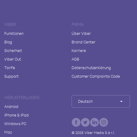
VIBER
FIRMA
Funktionen
Über Viber
Blog
Brand Center
Sicherheit
Karriere
Viber Out
AGB
Tarife
Datenschutzerklärung
Support
Customer Complaints Code
HERUNTERLADEN
Deutsch
Android
iPhone & iPad
Windows PC
Mac
©
2026
Viber Media S.à r.l.