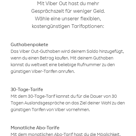
Mit Viber Out hast du mehr
Gesprächszeit für weniger Geld.
Wähle eine unserer flexiblen,
kostengünstigen Tarifoptionen:
Guthabenpakete
Das Viber Out-Guthaben wird deinem Saldo hinzugefügt,
wenn du einen Betrag kaufen. Mit deinem Guthaben
kannst du weltweit eine beliebige Rufnummer zu den
günstigen Viber-Tarifen anrufen.
30-Tage-Tarife
Mit dem 30-Tage-Tarif kannst du für die Dauer von 30
Tagen Auslandsgespräche an das Ziel deiner Wahl zu den
günstigen Tarifen von Viber vornehmen.
Monatliche Abo-Tarife
Mit dem monatlichen Abo-Tarif hast du die Möglichkeit,