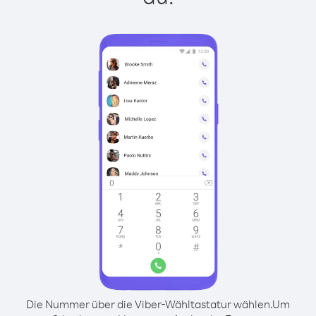
Die Nummer über die Viber-Wähltastatur wählen.
Um