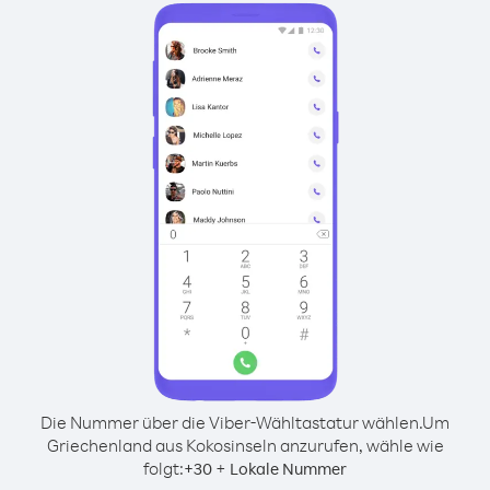
Die Nummer über die Viber-Wähltastatur wählen.
Um
Griechenland aus Kokosinseln anzurufen, wähle wie
folgt:
+
+
30
Lokale Nummer