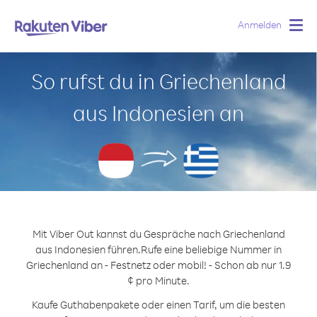
Anmelden
Togg
navig
So rufst du in Griechenland
aus Indonesien an
Mit Viber Out kannst du Gespräche nach Griechenland
aus Indonesien führen.
Rufe eine beliebige Nummer in
Griechenland an - Festnetz oder mobil! - Schon ab nur 1.9
¢ pro Minute.
Kaufe Guthabenpakete oder einen Tarif, um die besten