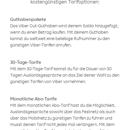
kostengünstigen Tarifoptionen:
Guthabenpakete
Das Viber Out-Guthaben wird deinem Saldo hinzugefügt,
wenn du einen Betrag kaufen. Mit deinem Guthaben
kannst du weltweit eine beliebige Rufnummer zu den
günstigen Viber-Tarifen anrufen.
30-Tage-Tarife
Mit dem 30-Tage-Tarif kannst du für die Dauer von 30
Tagen Auslandsgespräche an das Ziel deiner Wahl zu den
günstigen Tarifen von Viber vornehmen.
Monatliche Abo-Tarife
Mit dem monatlichen Abo-Tarif hast du die Möglichkeit,
Auslandsgespräche sowohl über das Festnetz als auch
über das Mobilnetz zu günstigen Tarifen zu führen und
musst deinen Tarif nicht jedes mal verlängern. Mit dem