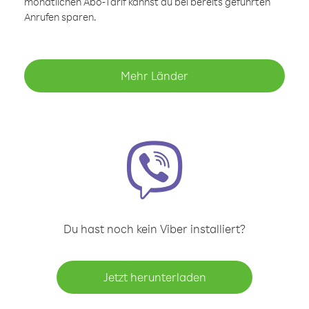
monatlichen Abo-Tarif kannst du bei bereits geführten
Anrufen sparen.
Mehr Länder
Du hast noch kein Viber installiert?
Jetzt herunterladen